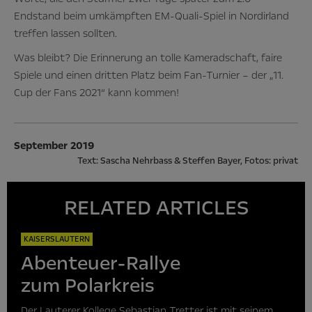
Endstand beim umkämpften EM-Quali-Spiel in Nordirland
treffen lassen sollten.
Was bleibt? Die Erinnerung an tolle Kameradschaft, faire
Spiele und einen dritten Platz beim Fan-Turnier – der „11.
Cup der Fans 2021“ kann kommen!
September 2019
Text: Sascha Nehrbass & Steffen Bayer, Fotos: privat
RELATED ARTICLES
KAISERSLAUTERN
Abenteuer-Rallye
zum Polarkreis
Der Lauterer Kollege Sebastian Tretter ist mit seinem