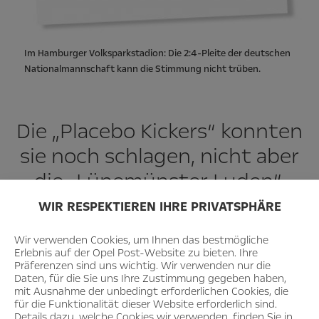
Im Hamburger Volksparkstadion: Die 2:4-Pleite der deutschen
Nationalmannschaft kann die Stimmung nicht trüben.
Die „Placebo Kickers“ konnten
sie noch schlagen, nicht aber
die „Lünemünster Luden“.
WIR RESPEKTIEREN IHRE PRIVATSPHÄRE
Wir verwenden Cookies, um Ihnen das bestmögliche
Erlebnis auf der Opel Post-Website zu bieten. Ihre
Das Spiel gegen die „Lünemünster Luden“ endete nach
Präferenzen sind uns wichtig. Wir verwenden nur die
einer taktisch geführten Partie torlos, sodass es – wer
Daten, für die Sie uns Ihre Zustimmung gegeben haben,
mit Ausnahme der unbedingt erforderlichen Cookies, die
hätte es gedacht? – erneut zum Neunmeterschießen kam.
für die Funktionalität dieser Website erforderlich sind.
Hier zogen die „Goldjungs“ gegen den späteren
Details dazu, welche Cookies wir verwenden, finden Sie in