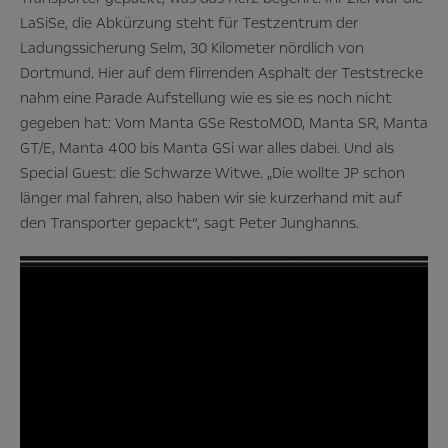
LaSiSe, die Abkürzung steht für Testzentrum der
Ladungssicherung Selm, 30 Kilometer nördlich von
Dortmund. Hier auf dem flirrenden Asphalt der Teststrecke
nahm eine Parade Aufstellung wie es sie es noch nicht
gegeben hat: Vom Manta GSe RestoMOD, Manta SR, Manta
GT/E, Manta 400 bis Manta GSi war alles dabei. Und als
Special Guest: die Schwarze Witwe. „Die wollte JP schon
länger mal fahren, also haben wir sie kurzerhand mit auf
den Transporter gepackt“, sagt Peter Junghanns.