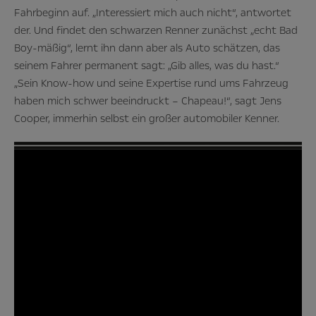
Fahrbeginn auf. „Interessiert mich auch nicht“, antwortet
der. Und findet den schwarzen Renner zunächst „echt Bad
Boy-mäßig“, lernt ihn dann aber als Auto schätzen, das
seinem Fahrer permanent sagt: „Gib alles, was du hast.“
„Sein Know-how und seine Expertise rund ums Fahrzeug
haben mich schwer beeindruckt – Chapeau!“, sagt Jens
Cooper, immerhin selbst ein großer automobiler Kenner.