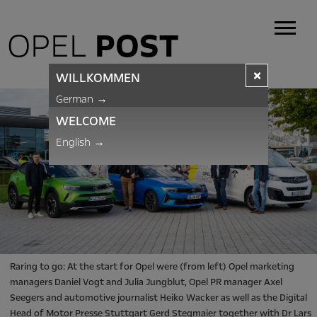
OPEL
POST
×
WILLKOMMEN
German
→
WELCOME
English
→
Raring to go: At the start for Opel were (from left) Opel marketing
managers Daniel Vogt and Julia Jungblut, Opel PR manager Axel
Seegers and automotive journalist Heiko Wacker as well as the Digital
Head of Motor Presse Stuttgart Gerd Stegmaier together with Dr Lars