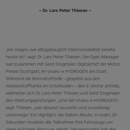
– Dr. Lars Peter Thiesen –
„Wir zeigen, wie alltagstauglich Elektromobilität bereits
heute ist“, sagt Dr. Lars Peter Thiesen. Der Opel-Manager
war zusammen mit Gerd Stegmaier, Digitalchef der Motor
Presse Stuttgart, im Vivaro-e HYDROGEN am Start.
Während die Brennstoffzelle –gespeist aus den
Wasserstofftanks im Unterboden – den E-Motor antrieb,
widmeten sich Dr. Lars Peter Thiesen und Gerd Stegmaier
den Wertungsprüfungen. „Und der Vivaro-e HYDROGEN“,
sagt Thiesen, „war absolut souverän und zuverlässig
unterwegs.“ Ein Highlight: die Slalom-Route. In exakt 20
Sekunden mussten die Teilnehmer ihre Fahrzeuge um
einen Hütchen-Parcours zirkeln. Die gestoppte Zeit des