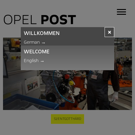
OPEL
POST
×
WILLKOMMEN
German
→
WELCOME
English
→
SZENTGOTTHÁRD