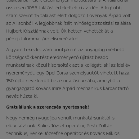
összesen 1056 találást értékeltek ki az idén. A legtöbb,
szám szerint 15 találást elért dolgozó Lovenyák Árpád volt
az Allisonból. A legjobbnak ítélt minőségbiztosítási találása
Hujbert Krisztiánnak volt. Ők ketten vehették át a
pénzjutalommal járó elismeréseket.
A gyárértekezlet záró pontjaként az anyagilag mérhető
költségcsökkentést eredményező újítást beadó
munkatársak közül kisorsolták azt a kollégát, aki az idei év
nyereményét, egy Opel Corsa személyautót vihetett haza.
150 újító neve került be a sorsolási urnába, amelyből a
gyárigazgató Kovács Imre Árpád mechanikus karbantartó
nevét húzta ki.
Gratulálunk a szerencsés nyertesnek!
Négy nemrég nyugdíjba vonult munkatársunktól is
elbúcsúztunk. Sulics József operátor, Pesti Zoltán
technikus, Benke Józsefné operátor és Kovács Miklós