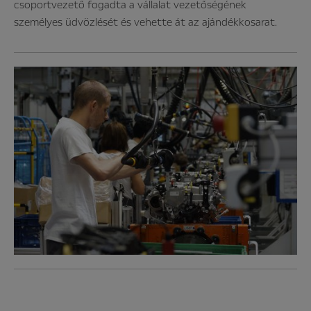
csoportvezető fogadta a vállalat vezetőségének
személyes üdvözlését és vehette át az ajándékkosarat.