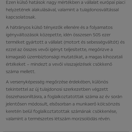
Ezen külső hatások nagy mértékben a vállalat európai piaci
helyzetének alakulásával, valamint a tulajdonosváltással
kapcsolatosak.
A hátrányos külső tényezők ellenére és a folyamatos
igényváltozások közepette, idén összesen 505 ezer
terméket gyártott a vállalat (motort és sebességváltót) és
ezzel az összes vevői igényt teljesítette, megőrizve a
kimagasló üzembiztonsági mutatókat, a magas kihozatali
értékeket – mindezt a vevői visszajelzések csökkenő
száma mellett.
A versenyképesség megőrzése érdekében, különös
tekintettel az új tulajdonosi szerkezetben végzett
összehasonlításra, a foglalkoztatottak száma az év során
jelentősen módosult, elsősorban a munkaerő kölcsönzés
keretén belül foglalkoztatottak számának csökkenése,
valamint a természetes létszám morzsolódás révén.