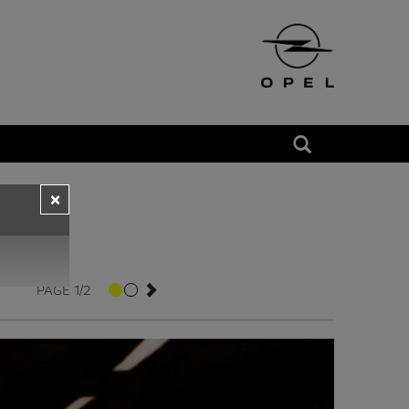
×
PAGE 1/2