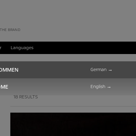
 THE BRAND
r
Languages
Downloads
KOMMEN
German
→
OME
English
→
18 RESULTS