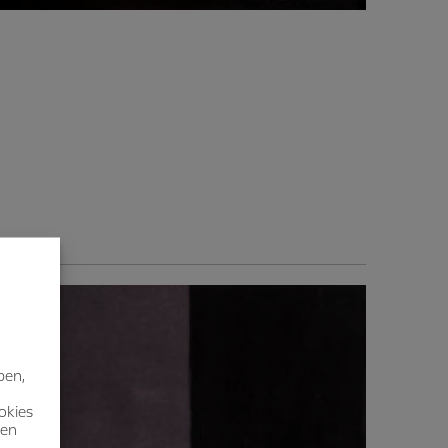
ben,
okies
nen