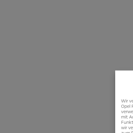
Wir v
Opel 
verwe
mit A
Funkt
wir v
zum D