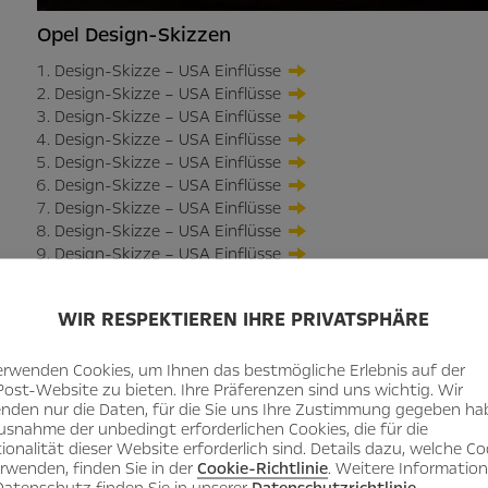
Opel Design-Skizzen
Design-Skizze – USA Einflüsse
Design-Skizze – USA Einflüsse
Design-Skizze – USA Einflüsse
Design-Skizze – USA Einflüsse
Design-Skizze – USA Einflüsse
Design-Skizze – USA Einflüsse
Design-Skizze – USA Einflüsse
Design-Skizze – USA Einflüsse
Design-Skizze – USA Einflüsse
WIR RESPEKTIEREN IHRE PRIVATSPHÄRE
erwenden Cookies, um Ihnen das bestmögliche Erlebnis auf der
Post-Website zu bieten. Ihre Präferenzen sind uns wichtig. Wir
nden nur die Daten, für die Sie uns Ihre Zustimmung gegeben ha
usnahme der unbedingt erforderlichen Cookies, die für die
ionalität dieser Website erforderlich sind. Details dazu, welche Co
erwenden, finden Sie in der
Cookie-Richtlinie
. Weitere Informatio
atenschutz finden Sie in unserer
Datenschutzrichtlinie
.