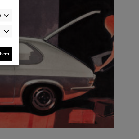
e
Audience-
/Performance-
/Tracking-
Cookies
chern