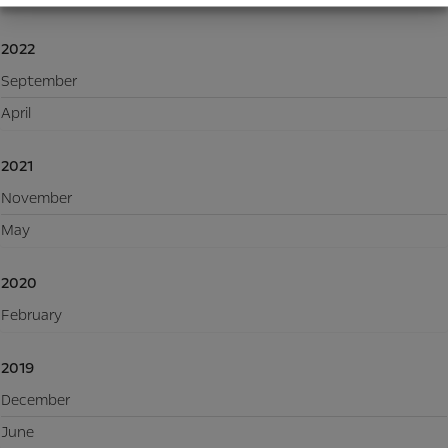
2022
September
April
2021
November
May
2020
February
2019
December
June