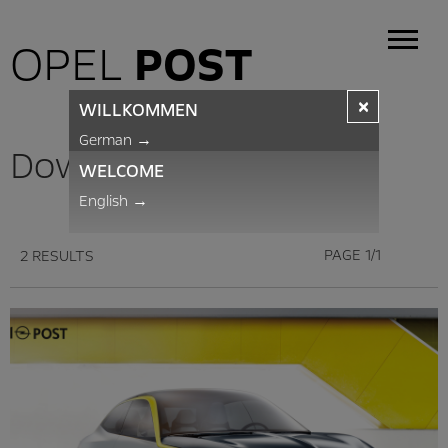
OPEL
POST
×
WILLKOMMEN
German
→
Downloads
WELCOME
English
→
PAGE 1/1
2 RESULTS