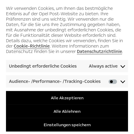
Wir verwenden Cookies, um Ihnen das bestmögliche
OPEL GT X EXPERIMENTAL
Erlebnis auf der Opel Post-Website zu bieten. Ihre
Präferenzen sind uns wichtig. Wir verwenden nur die
Bildschirmhintergrund für Desktop und Laptop
Daten, für die Sie uns Ihre Zustimmung gegeben haben,
mit Ausnahme der unbedingt erforderlichen Cookies, die
Opel GT X Experimental | 1280×1024 Pixel
für die Funktionalität dieser Website erforderlich sind.
Opel GT X Experimental | 1366×768 Pixel
Details dazu, welche Cookies wir verwenden, finden Sie in
Opel GT X Experimental | 1745×982 Pixel
der
Cookie-Richtlinie
. Weitere Informationen zum
Opel GT X Experimental | 1920×1080 Pixel
Datenschutz finden Sie in unserer
Datenschutzrichtlinie
.
Opel GT X Experimental | 2304×1440 Pixel
Opel GT X Experimental | 2560×1600 Pixel
Unbedingt erforderliche Cookies
Always active
Opel GT X Experimental | 2880×1800 Pixel
Bildschirmhintergrund für Smartphone und Tablet
Audience- /Performance- /Tracking-Cookies
Audienc
Opel GT X Experimental | 960×640 Pixel
/Perfor
Opel GT X Experimental | 1334×750 Pixel
/Tracki
Alle Akzeptieren
Opel GT X Experimental | 1920×1080 Pixel
Cookies
Opel GT X Experimental | 2048×1536 Pixel
Alle Ablehnen
Opel GT X Experimental | 2732×2048 Pixel
Einstellungen speichern
All Downloads