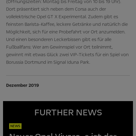
(Öffnungszeiten: Montag bis Freitag von 10 bis 19 Uhr).
Dort präsentiert sich neben dem Corsa auch der
vollelektrische Opel GT X Experimental. Zudem gibt es
feinsten Barista-Kaffee, leckere Getränke und natürlich die
Möglichkeit, sich für eine Probefahrt vor Ort anzumelden.
Und einen besonderen Leckerbissen gibt es für alle
Fußballfans: Wer am Gewinnspiel vor Ort teilnimmt,
gewinnt mit etwas Glück zwei VIP-Tickets für ein Spiel von
Borussia Dortmund im Signal Iduna Park.
Dezember 2019
FURTHER NEWS
NEWS