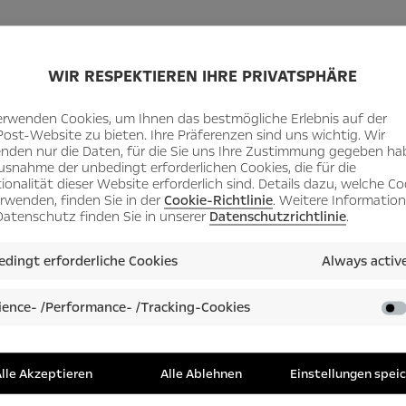
iesen Opel gibt’s bei Amaz
WIR RESPEKTIEREN IHRE PRIVATSPHÄRE
erwenden Cookies, um Ihnen das bestmögliche Erlebnis auf der
Post-Website zu bieten. Ihre Präferenzen sind uns wichtig. Wir
nden nur die Daten, für die Sie uns Ihre Zustimmung gegeben ha
usnahme der unbedingt erforderlichen Cookies, die für die
ionalität dieser Website erforderlich sind. Details dazu, welche Co
In Spanien haben Opel und Amazon eine gemeinsame 
erwenden, finden Sie in der
Cookie-Richtlinie
. Weitere Informatio
atenschutz finden Sie in unserer
Datenschutzrichtlinie
.
nach der Bestellung über die Internetplattform des Onl
ausgeliefert worden. Bestellt hatte ihn Javier Luque M
dingt erforderliche Cookies
Always activ
wirklich sehr einfach”, sagt der 50-Jährige. „Ich bin 
beides zusammen. Das Auto hat genau die Ausstattung,
ence- /Performance- /Tracking-Cookies
brauchen.”
Kunden in Spanien und auf den Balearen haben damit e
neuen Opel Grandland X während seiner Einführungspha
lle Akzeptieren
Alle Ablehnen
Einstellungen spei
Sonderausgabe des Opel Grandland X Excellence 1.6 CD