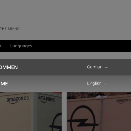
 THE BRAND
r
Languages
KOMMEN
German
→
OME
English
→