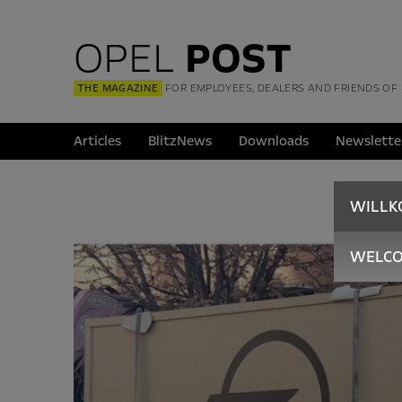
OPEL
POST
THE MAGAZINE
FOR EMPLOYEES, DEALERS AND FRIENDS OF
Articles
BlitzNews
Downloads
Newslette
WILL
WELC