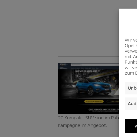
D
Wir v
Opel 
verwe
mit A
Funkt
wir v
zum D
Unbe
Audi
20 Kompakt-SUV sind im Rahmen der
Kampagne im Angebot.
A