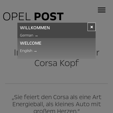
OPEL
POST
×
WILLKOMMEN
NEWS
German
→
WELCOME
In England steht der
English
→
Corsa Kopf
„Sie feiert den Corsa als eine Art
Energieball, als kleines Auto mit
großem Herzen.“