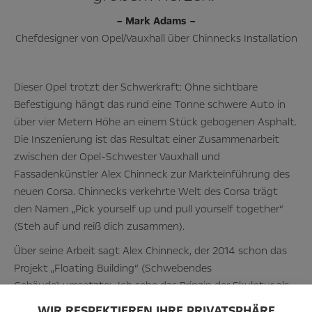
– Mark Adams –
Chefdesigner von Opel/Vauxhall über Chinnecks Installation
Dieser Opel trotzt der Schwerkraft: Ohne sichtbare
Befestigung hängt das rund eine Tonne schwere Auto in
über vier Metern Höhe an einem Stück gebogenen Asphalt.
Die Inszenierung ist das Resultat einer Zusammenarbeit
zwischen der Opel-Schwester Vauxhall und
Fassadenkünstler Alex Chinneck zur Markteinführung des
neuen Corsa. Chinnecks verkehrte Welt des Corsa trägt
den Namen „Pick yourself up und pull yourself together“
(Steh auf und reiß dich zusammen).
Über seine Arbeit sagt Alex Chinneck, der 2014 schon das
Projekt „Floating Building“ (Schwebendes
Gebäude) umsetzte: „Ich sehe das Prinzip der Skulptur als
physische Neuinterpretation der Welt, die uns umgibt.“ Er
WIR RESPEKTIEREN IHRE PRIVATSPHÄRE