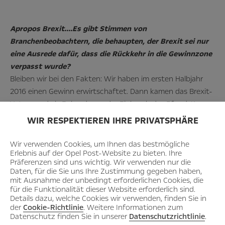
Apropos Brexit….Es gibt Stimmen von
Branchenbeobachtern, die behaupten, der Brexit sei nur
eine Ausrede dafür, dass die Rückkehr in die Gewinnzone
verpasst wurde?
Bleiben wir bei den Fakten: Wir haben im ersten Halbjahr
2016 einen Gewinn erwirtschaftet. Dann kamen das Brexit-
Votum und als Folge davon der Einbruch des Pfund-Kurses.
Das hat unser Ergebnis im zweiten Halbjahr mit mehr als
WIR RESPEKTIEREN IHRE PRIVATSPHÄRE
300 Millionen Dollar belastet. Für das Gesamtjahr stand
schließlich ein Minus von 257 Millionen Dollar in den
Wir verwenden Cookies, um Ihnen das bestmögliche
Erlebnis auf der Opel Post-Website zu bieten. Ihre
Büchern. Der Rest ist einfache Mathematik: Ohne Brexit
Präferenzen sind uns wichtig. Wir verwenden nur die
hätten wir die Gewinnschelle wie geplant erreicht. Wir
Daten, für die Sie uns Ihre Zustimmung gegeben haben,
haben 2016 gezeigt, dass unser Kurs stimmt. Trotz widriger
mit Ausnahme der unbedingt erforderlichen Cookies, die
für die Funktionalität dieser Website erforderlich sind.
Umstände haben wir viel bewegt: Wir haben unser
Details dazu, welche Cookies wir verwenden, finden Sie in
Jahresergebnis um rund 600 Millionen Dollar verbessert. Es
der
Cookie-Richtlinie
. Weitere Informationen zum
Datenschutz finden Sie in unserer
Datenschutzrichtlinie
.
war damit das Beste seit zehn Jahren.