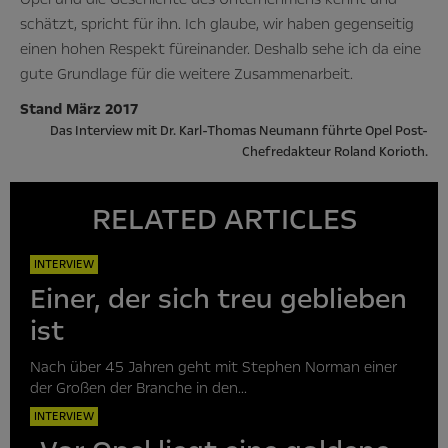
schätzt, spricht für ihn. Ich glaube, wir haben gegenseitig
einen hohen Respekt füreinander. Deshalb sehe ich da eine
gute Grundlage für die weitere Zusammenarbeit.
Stand März 2017
Das Interview mit Dr. Karl-Thomas Neumann führte Opel Post-
Chefredakteur Roland Korioth.
RELATED ARTICLES
INTERVIEW
Einer, der sich treu geblieben
ist
Nach über 45 Jahren geht mit Stephen Norman einer
der Großen der Branche in den...
INTERVIEW