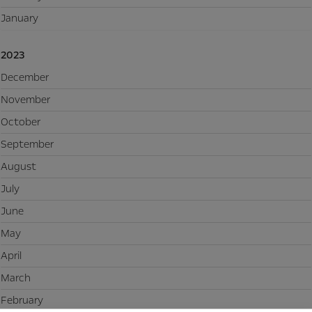
January
2023
December
November
October
September
August
July
June
May
April
March
February