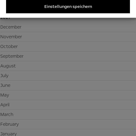
January
Einstellungen speichern
2021
December
November
October
September
August
July
June
May
April
March
February
January