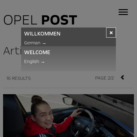
OPEL
POST
×
WILLKOMMEN
German
→
Articles
WELCOME
English
→
PAGE 2/2
16 RESULTS