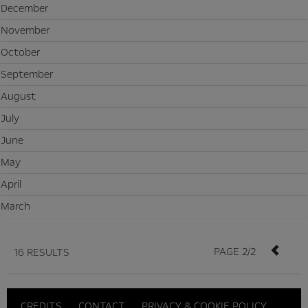
December
November
October
September
August
July
June
May
April
March
PAGE 2/2
16 RESULTS
CREDITS
CONTACT
PRIVACY & COOKIE POLICY