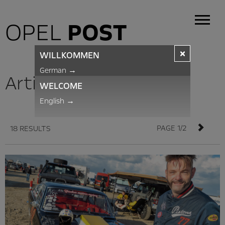
OPEL
POST
×
WILLKOMMEN
German
→
Articles
WELCOME
English
→
PAGE 1/2
18 RESULTS