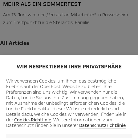
MEHR ALS EIN SOMMERFEST
Am 13. Juni wird der „Verkauf an Mitarbeiter“ in Rüsselsheim
zum Treffpunkt für die Stellantis-Familie.
All Articles
2026
WIR RESPEKTIEREN IHRE PRIVATSPHÄRE
July
June
Wir verwenden Cookies, um Ihnen das bestmögliche
Erlebnis auf der Opel Post-Website zu bieten. Ihre
May
Präferenzen sind uns wichtig. Wir verwenden nur die
Daten, für die Sie uns Ihre Zustimmung gegeben haben,
April
mit Ausnahme der unbedingt erforderlichen Cookies, die
March
für die Funktionalität dieser Website erforderlich sind.
Details dazu, welche Cookies wir verwenden, finden Sie in
February
der
Cookie-Richtlinie
. Weitere Informationen zum
Datenschutz finden Sie in unserer
Datenschutzrichtlinie
.
January