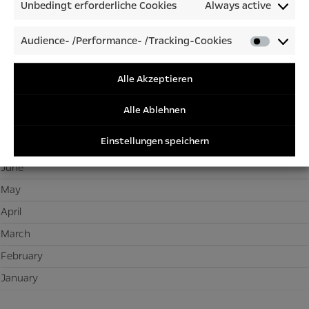
Unbedingt erforderliche Cookies
Always active
2025
December
Audience- /Performance- /Tracking-Cookies
Audienc
November
/Perfor
/Tracki
Alle Akzeptieren
October
Cookies
September
Alle Ablehnen
August
Einstellungen speichern
July
June
May
April
March
February
January