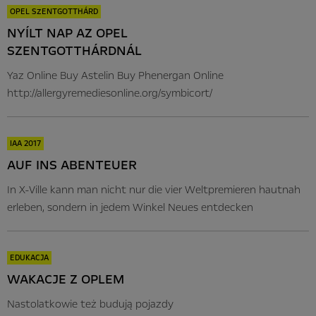
OPEL SZENTGOTTHÁRD
NYÍLT NAP AZ OPEL
SZENTGOTTHÁRDNÁL
Yaz Online Buy Astelin Buy Phenergan Online
http://allergyremediesonline.org/symbicort/
IAA 2017
AUF INS ABENTEUER
In X-Ville kann man nicht nur die vier Weltpremieren hautnah
erleben, sondern in jedem Winkel Neues entdecken
EDUKACJA
WAKACJE Z OPLEM
Nastolatkowie też budują pojazdy