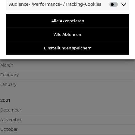
Audience- /Performance- /Tracking-Cookies
Audienc
September
/Perfor
August
/Tracki
Alle Akzeptieren
Cookies
July
Alle Ablehnen
June
May
Einstellungen speichern
April
March
February
January
2021
December
November
October