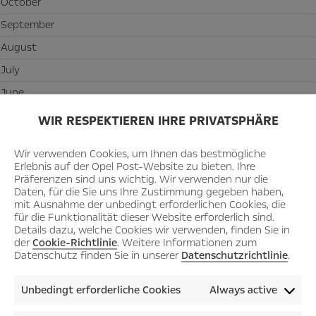
October
September
August
July
June
May
WIR RESPEKTIEREN IHRE PRIVATSPHÄRE
April
Wir verwenden Cookies, um Ihnen das bestmögliche
March
Erlebnis auf der Opel Post-Website zu bieten. Ihre
Präferenzen sind uns wichtig. Wir verwenden nur die
February
Daten, für die Sie uns Ihre Zustimmung gegeben haben,
mit Ausnahme der unbedingt erforderlichen Cookies, die
January
für die Funktionalität dieser Website erforderlich sind.
Details dazu, welche Cookies wir verwenden, finden Sie in
der
Cookie-Richtlinie
. Weitere Informationen zum
2022
Datenschutz finden Sie in unserer
Datenschutzrichtlinie
.
December
November
Unbedingt erforderliche Cookies
Always active
October