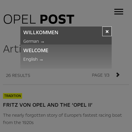
OPEL
POST
×
WILLKOMMEN
German
→
Articles
WELCOME
English
→
PAGE 1/3
26 RESULTS
TRADITION
FRITZ VON OPEL AND THE ‘OPEL II’
The nearly forgotten story of Europe’s fastest racing boat
from the 1920s