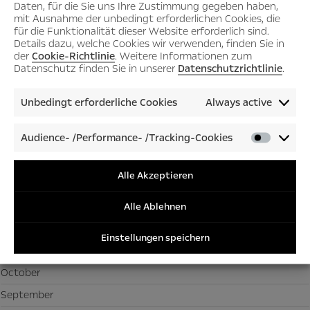
Daten, für die Sie uns Ihre Zustimmung gegeben haben,
2026
mit Ausnahme der unbedingt erforderlichen Cookies, die
für die Funktionalität dieser Website erforderlich sind.
July
Details dazu, welche Cookies wir verwenden, finden Sie in
der
Cookie-Richtlinie
. Weitere Informationen zum
June
Datenschutz finden Sie in unserer
Datenschutzrichtlinie
.
May
Unbedingt erforderliche Cookies
Always active
April
March
Audience- /Performance- /Tracking-Cookies
Audienc
February
/Perfor
January
/Tracki
Alle Akzeptieren
Cookies
2025
Alle Ablehnen
December
Einstellungen speichern
November
October
September