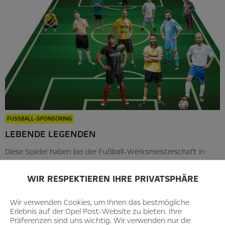
FUSSBALL-SPONSORING
LEBENDE LEGENDEN
Diese Spieler haben bei der Fußball-Werksmeisterschaft in
Rüsselsheim
Eindruck hinterlassen
WIR RESPEKTIEREN IHRE PRIVATSPHÄRE
Wir verwenden Cookies, um Ihnen das bestmögliche
All Articles
Erlebnis auf der Opel Post-Website zu bieten. Ihre
Präferenzen sind uns wichtig. Wir verwenden nur die