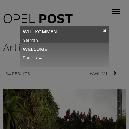
OPEL
POST
×
WILLKOMMEN
German
→
Articles
WELCOME
English
→
PAGE 1/3
34 RESULTS