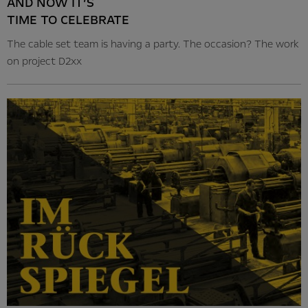
AND NOW IT’S
TIME TO CELEBRATE
The cable set team is having a party. The occasion? The work
on project D2xx