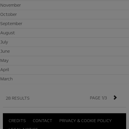
November
October
September
August
July
June
May
April
March
PAGE 1/3
28 RESULTS
CREDITS
CONTACT
PRIVACY & COOKIE POLICY