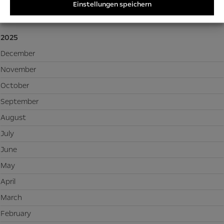
Einstellungen speichern
January
2025
December
November
October
September
August
July
June
May
April
March
February