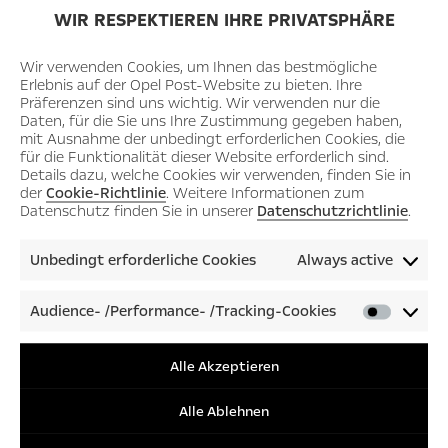
WIR RESPEKTIEREN IHRE PRIVATSPHÄRE
IN EIGENER SACHE
EIN JAHR OPEL POST 2.0 –
Wir verwenden Cookies, um Ihnen das bestmögliche
Erlebnis auf der Opel Post-Website zu bieten. Ihre
WIR SAGEN DANKE!
Präferenzen sind uns wichtig. Wir verwenden nur die
Daten, für die Sie uns Ihre Zustimmung gegeben haben,
mit Ausnahme der unbedingt erforderlichen Cookies, die
für die Funktionalität dieser Website erforderlich sind.
Details dazu, welche Cookies wir verwenden, finden Sie in
der
Cookie-Richtlinie
. Weitere Informationen zum
All Articles
Datenschutz finden Sie in unserer
Datenschutzrichtlinie
.
2026
Unbedingt erforderliche Cookies
Always active
July
June
Audience- /Performance- /Tracking-Cookies
Audienc
/Perfor
May
/Tracki
Alle Akzeptieren
April
Cookies
March
Alle Ablehnen
February