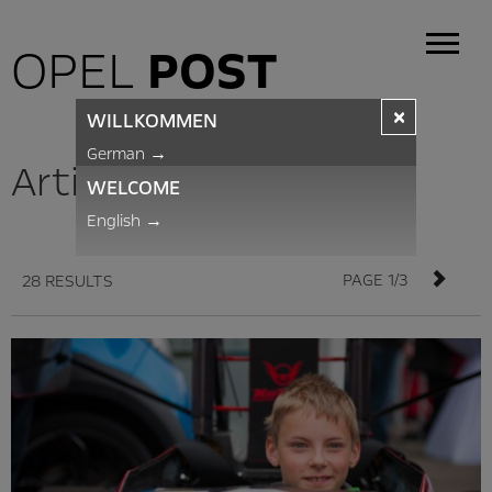
OPEL
POST
×
WILLKOMMEN
German
→
Articles
WELCOME
English
→
PAGE 1/3
28 RESULTS