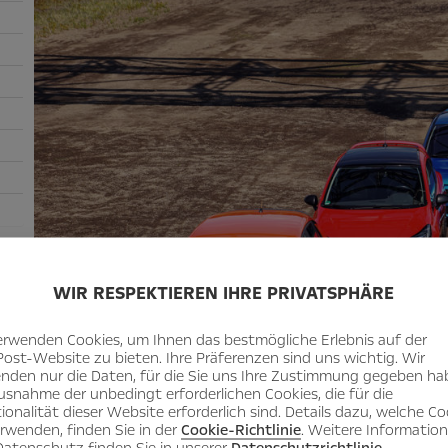
WIR RESPEKTIEREN IHRE PRIVATSPHÄRE
erwenden Cookies, um Ihnen das bestmögliche Erlebnis auf der
Post-Website zu bieten. Ihre Präferenzen sind uns wichtig. Wir
nden nur die Daten, für die Sie uns Ihre Zustimmung gegeben ha
usnahme der unbedingt erforderlichen Cookies, die für die
ionalität dieser Website erforderlich sind. Details dazu, welche Co
erwenden, finden Sie in der
Cookie-Richtlinie
. Weitere Informatio
atenschutz finden Sie in unserer
Datenschutzrichtlinie
.