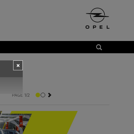
×
PAGE 1/2