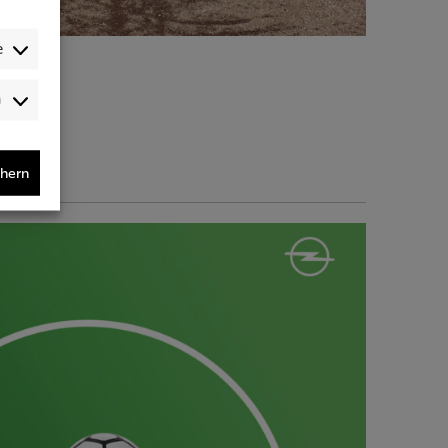
e
Audience-
/Performance-
/Tracking-
Cookies
chern