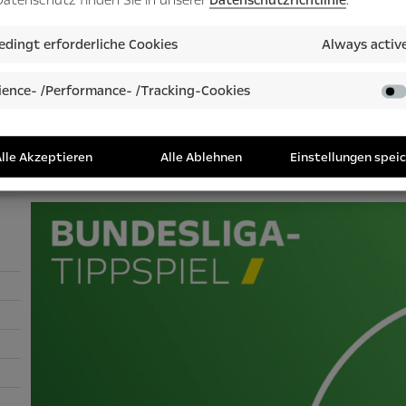
dingt erforderliche Cookies
Always activ
OPEL CORSA
Aus Liebe zum Corsa
ence- /Performance- /Tracking-Cookies
Fans der Marke haben sich in
Duisburg zu einem besonderen
Generationen-Shooting getroffen.
lle Akzeptieren
Alle Ablehnen
Einstellungen spei