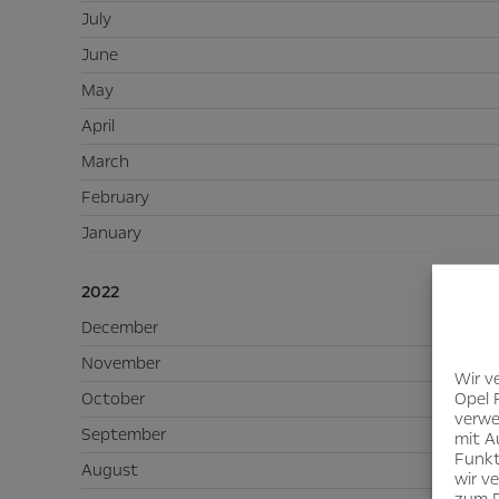
July
June
May
April
March
February
January
2022
December
November
Wir v
Opel 
October
verwe
September
mit A
Funkt
August
wir v
zum D