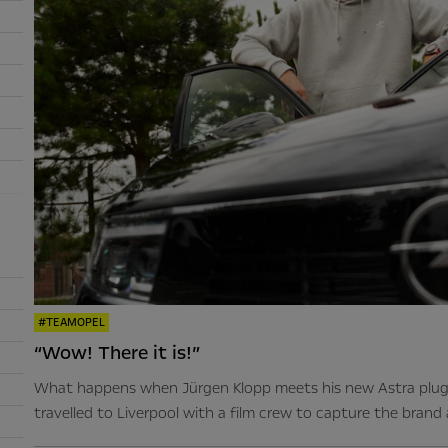
#TEAMOPEL
“Wow! There it is!”
What happens when Jürgen Klopp meets his new Astra plug
travelled to Liverpool with a film crew to capture the brand