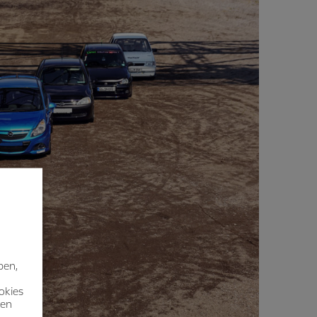
ben,
okies
nen