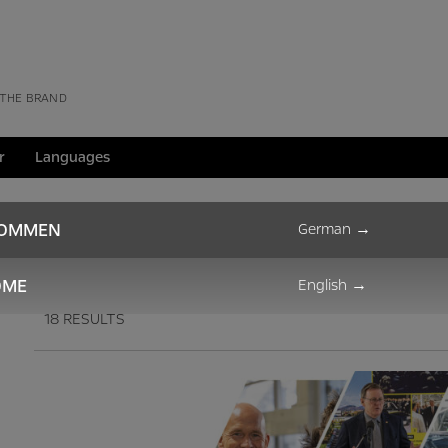
 THE BRAND
r
Languages
Articles
KOMMEN
German
→
OME
English
→
18 RESULTS