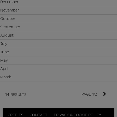
December
November
October
September
August
July
June
May
April
March
PAGE 1/2
14 RESULTS
CREDITS
CONTACT
PRIVACY & COOKIE POLICY