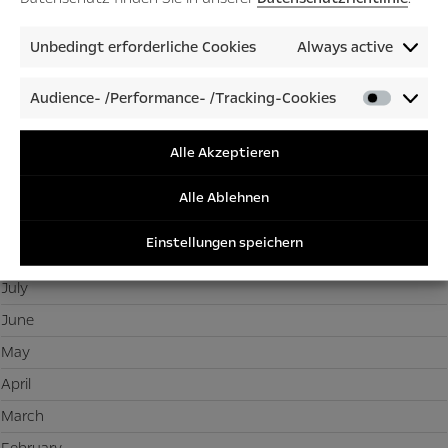
February
January
Unbedingt erforderliche Cookies
Always active
2025
Audience- /Performance- /Tracking-Cookies
Audienc
/Perfor
December
/Tracki
Alle Akzeptieren
November
Cookies
October
Alle Ablehnen
September
Einstellungen speichern
August
July
June
May
April
March
February