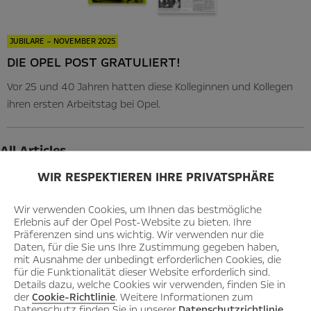
JUBILARE – NOVEMBER 2025
DIE OPEL POST GRATULIERT!
Vor 25 und 40 Jahren hatten diese Kolleginnen und Kollegen
ihren ersten Arbeitstag bei Opel.
All Articles
WIR RESPEKTIEREN IHRE PRIVATSPHÄRE
2026
July
Wir verwenden Cookies, um Ihnen das bestmögliche
Erlebnis auf der Opel Post-Website zu bieten. Ihre
June
Präferenzen sind uns wichtig. Wir verwenden nur die
Daten, für die Sie uns Ihre Zustimmung gegeben haben,
May
mit Ausnahme der unbedingt erforderlichen Cookies, die
für die Funktionalität dieser Website erforderlich sind.
April
Details dazu, welche Cookies wir verwenden, finden Sie in
March
der
Cookie-Richtlinie
. Weitere Informationen zum
Datenschutz finden Sie in unserer
Datenschutzrichtlinie
.