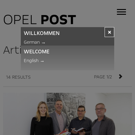
OPEL
POST
×
WILLKOMMEN
German
→
Articles
WELCOME
English
→
PAGE 1/2
14 RESULTS