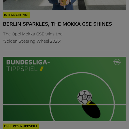
INTERNATIONAL
BERLIN SPARKLES, THE MOKKA GSE SHINES
The Opel Mokka GSE wins the
‘Golden Steering Wheel 2025’.
OPEL POST-TIPPSPIEL