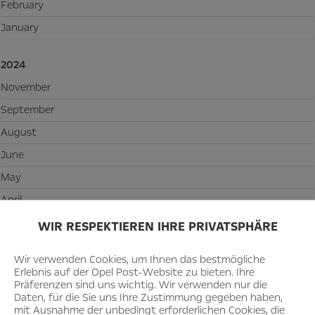
February
January
2024
November
September
August
June
May
April
February
WIR RESPEKTIEREN IHRE PRIVATSPHÄRE
January
Wir verwenden Cookies, um Ihnen das bestmögliche
Erlebnis auf der Opel Post-Website zu bieten. Ihre
2023
Präferenzen sind uns wichtig. Wir verwenden nur die
Daten, für die Sie uns Ihre Zustimmung gegeben haben,
November
mit Ausnahme der unbedingt erforderlichen Cookies, die