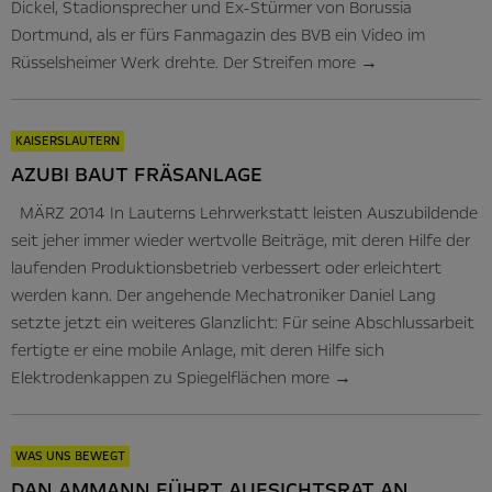
Dickel, Stadionsprecher und Ex-Stürmer von Borussia
Dortmund, als er fürs Fanmagazin des BVB ein Video im
Rüsselsheimer Werk drehte. Der Streifen
more
→
KAISERSLAUTERN
AZUBI BAUT FRÄSANLAGE
MÄRZ 2014 In Lauterns Lehrwerkstatt leisten Auszubildende
seit jeher immer wieder wertvolle Beiträge, mit deren Hilfe der
laufenden Produktionsbetrieb verbessert oder erleichtert
werden kann. Der angehende Mechatroniker Daniel Lang
setzte jetzt ein weiteres Glanzlicht: Für seine Abschlussarbeit
fertigte er eine mobile Anlage, mit deren Hilfe sich
Elektrodenkappen zu Spiegelflächen
more
→
WAS UNS BEWEGT
DAN AMMANN FÜHRT AUFSICHTSRAT AN