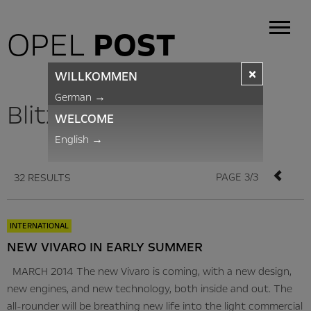
OPEL
POST
×
WILLKOMMEN
German
→
BlitzNews
WELCOME
English
→
PAGE 3/3
32 RESULTS
INTERNATIONAL
NEW VIVARO IN EARLY SUMMER
MARCH 2014 The new Vivaro is coming, with a new design,
new engines, and new technology, both inside and out. The
all-rounder will be breathing new life into the light commercial