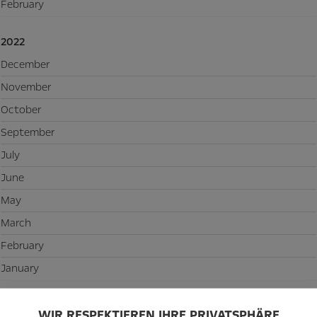
February
2022
December
November
October
September
July
June
May
March
February
January
2021
WIR RESPEKTIEREN IHRE PRIVATSPHÄRE