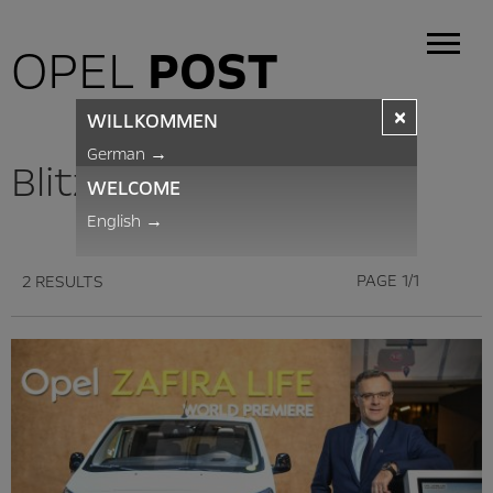
OPEL
POST
×
WILLKOMMEN
German
→
BlitzNews
WELCOME
English
→
PAGE 1/1
2 RESULTS