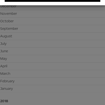
December
November
October
September
August
July
June
May
April
March
February
January
2018