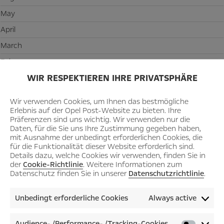
May
April
March
February
WIR RESPEKTIEREN IHRE PRIVATSPHÄRE
January
Wir verwenden Cookies, um Ihnen das bestmögliche
2024
Erlebnis auf der Opel Post-Website zu bieten. Ihre
Präferenzen sind uns wichtig. Wir verwenden nur die
November
Daten, für die Sie uns Ihre Zustimmung gegeben haben,
September
mit Ausnahme der unbedingt erforderlichen Cookies, die
für die Funktionalität dieser Website erforderlich sind.
August
Details dazu, welche Cookies wir verwenden, finden Sie in
der
Cookie-Richtlinie
. Weitere Informationen zum
June
Datenschutz finden Sie in unserer
Datenschutzrichtlinie
.
May
Unbedingt erforderliche Cookies
Always active
April
February
Audience- /Performance- /Tracking-Cookies