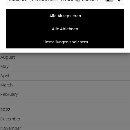
Audienc
January
/Perfor
/Tracki
Alle Akzeptieren
2023
Cookies
Alle Ablehnen
November
October
Einstellungen speichern
September
August
May
April
March
February
2022
December
November