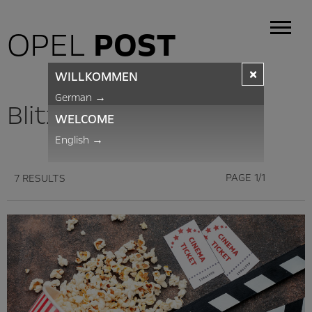
OPEL
POST
×
WILLKOMMEN
German
→
BlitzNews
WELCOME
English
→
PAGE 1/1
7 RESULTS