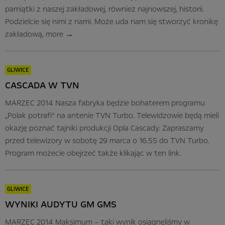
pamiątki z naszej zakładowej, również najnowszej, historii.
Podzielcie się nimi z nami. Może uda nam się stworzyć kronikę
zakładową,
more
→
GLIWICE
CASCADA W TVN
MARZEC 2014 Nasza fabryka będzie bohaterem programu
„Polak potrafi” na antenie TVN Turbo. Telewidzowie będą mieli
okazję poznać tajniki produkcji Opla Cascady. Zapraszamy
przed telewizory w sobotę 29 marca o 16.55 do TVN Turbo.
Program możecie obejrzeć także klikając w ten link.
GLIWICE
WYNIKI AUDYTU GM GMS
MARZEC 2014 Maksimum – taki wynik osiągnęliśmy w