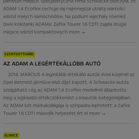
pierwsze miejsce. Specjalistyczna firma Schwacke obliczyła, że
ADAM 1.4 Ecoflex cechuje się najmniejsza utratą wartości
wśród małych samochodów. Na podium wjechały również
dwie koleżanki ADAMa: Zafira Tourer 1.6 CDTI zajęła drugie
miejsce wśród kompaktowych
more
→
SZENTGOTTHÁRD
AZ ADAM A LEGÉRTÉKÁLLÓBB AUTÓ
2014. MÁRCIUS A leginkább értékálló autók éves kűrjénél az
Opel életmód-járműve első díjat kapott. A Schwacke autós
szolgáltató cég az ADAM 1.4 Ecoflex modellnél állapította
meg a legkisebb értékcsökkenést a kisautók kategóriájában.
Az ADAM két márkakollégája is színpadra léphetett: a Zafira
Tourer 1.6 CDTI második helyezést ért el
more
→
GLIWICE