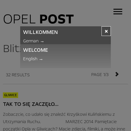
OPEL
POST
×
WILLKOMMEN
German
→
BlitzNews
WELCOME
English
→
PAGE 1/3
32 RESULTS
GLIWICE
TAK TO SIĘ ZACZĘŁO…
Zobaczcie, co udało się znaleźć Krzyśkowi Kulińskiemu z
Utrzymania Ruchu. MARZEC 2014 Pamiętacie
początki Opla w Gliwicach? Macie zdjęcia, filmiki, a może inne