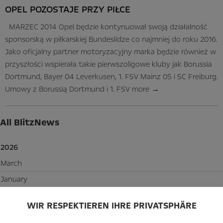
OPEL POZOSTAJE PRZY PIŁCE
MARZEC 2014 Opel będzie kontynuował swoją działalność
sponsorską w piłkarskiej Bundeslidze co najmniej do roku 2016.
Jako oficjalny partner motoryzacyjny marka będzie również w
przyszłości wspierała takie pierwszoligowe kluby jak Borussia
Dortmund, Bayer 04 Leverkusen, 1. FSV Mainz 05 i SC Freiburg.
Umowy z Borussią Dortmund i 1. FSV
more
→
All BlitzNews
2026
March
January
WIR RESPEKTIEREN IHRE PRIVATSPHÄRE
2025
October