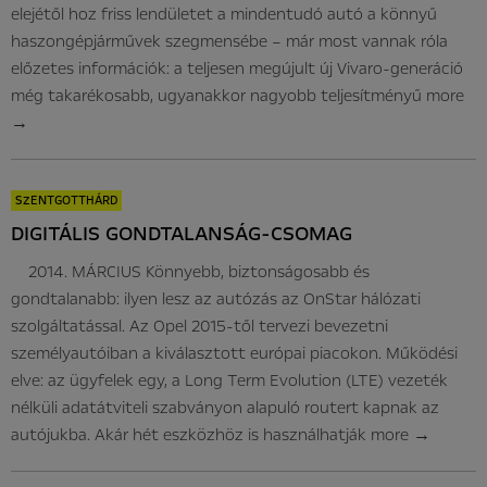
elejétől hoz friss lendületet a mindentudó autó a könnyű
haszongépjárművek szegmensébe – már most vannak róla
előzetes információk: a teljesen megújult új Vivaro-generáció
még takarékosabb, ugyanakkor nagyobb teljesítményű
more
→
SZENTGOTTHÁRD
DIGITÁLIS GONDTALANSÁG-CSOMAG
2014. MÁRCIUS Könnyebb, biztonságosabb és
gondtalanabb: ilyen lesz az autózás az OnStar hálózati
szolgáltatással. Az Opel 2015-től tervezi bevezetni
személyautóiban a kiválasztott európai piacokon. Működési
elve: az ügyfelek egy, a Long Term Evolution (LTE) vezeték
nélküli adatátviteli szabványon alapuló routert kapnak az
autójukba. Akár hét eszközhöz is használhatják
more
→