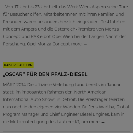
Von 17 Uhr bis 23 Uhr hielt das Werk Wien-Aspern seine Tore
für Besucher offen. MitarbeiterInnen mit ihren Familien und
Freunden waren besonders herzlich eingeladen. Testfahrten
mit dem Ampera und die Österreich-Premiere von Monza
Concept und RAK e bot Opel Wien bei der Langen Nacht der
Forschung. Opel Monza Concept
more
→
KAISERSLAUTERN
„OSCAR” FÜR DEN PFALZ-DIESEL
MÄRZ 2014 Die offizielle Verleihung fand bereits im Januar
statt, im imposanten Rahmen der „North American
International Auto Show“ in Detroit. Die Preisträger feierten
nun noch in den eigenen vier Wänden. Dr. Jens Wartha, Global
Program Manager und Chief Engineer Diesel Engines, kam in
die Motorenfertigung des Lauterer K1, um
more
→