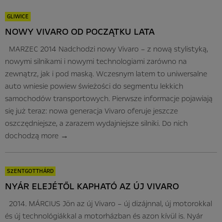
GLIWICE
NOWY VIVARO OD POCZĄTKU LATA
MARZEC 2014 Nadchodzi nowy Vivaro – z nową stylistyką,
nowymi silnikami i nowymi technologiami zarówno na
zewnątrz, jak i pod maską. Wczesnym latem to uniwersalne
auto wniesie powiew świeżości do segmentu lekkich
samochodów transportowych. Pierwsze informacje pojawiają
się już teraz: nowa generacja Vivaro oferuje jeszcze
oszczędniejsze, a zarazem wydajniejsze silniki. Do nich
dochodzą
more
→
SZENTGOTTHÁRD
NYÁR ELEJÉTŐL KAPHATÓ AZ ÚJ VIVARO
2014. MÁRCIUS Jön az új Vivaro – új dizájnnal, új motorokkal
és új technológiákkal a motorházban és azon kívül is. Nyár