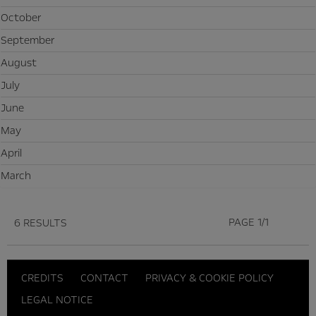
October
September
August
July
June
May
April
March
PAGE 1/1
6 RESULTS
CREDITS
CONTACT
PRIVACY & COOKIE POLICY
LEGAL NOTICE