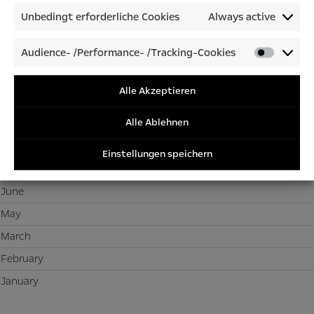
Unbedingt erforderliche Cookies
Always active
February
Audience- /Performance- /Tracking-Cookies
2022
Audienc
/Perfor
December
/Tracki
Alle Akzeptieren
November
Cookies
Alle Ablehnen
October
September
Einstellungen speichern
July
June
May
March
February
January