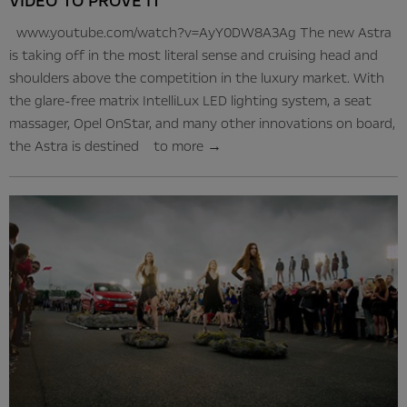
VIDEO TO PROVE IT
www.youtube.com/watch?v=AyY0DW8A3Ag The new Astra
is taking off in the most literal sense and cruising head and
shoulders above the competition in the luxury market. With
the glare-free matrix IntelliLux LED lighting system, a seat
massager, Opel OnStar, and many other innovations on board,
the Astra is destined to
more
→