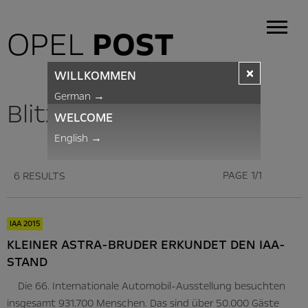
OPEL
POST
×
WILLKOMMEN
German
→
BlitzNews
WELCOME
English
→
PAGE 1/1
6 RESULTS
IAA 2015
KLEINER ASTRA-BRUDER ERKUNDET DEN IAA-
STAND
Die 66. Internationale Automobil-Ausstellung besuchten
insgesamt 931.700 Menschen. Das sind über 50.000 Gäste