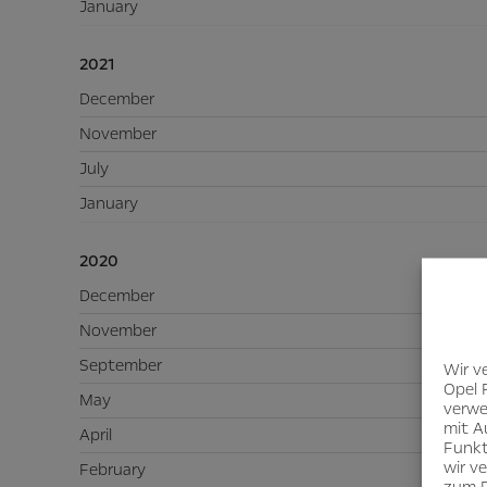
January
2021
December
November
July
January
2020
December
November
September
Wir v
Opel 
May
verwe
mit A
April
Funkt
wir v
February
zum D