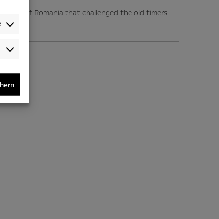
a Tour of Romania that challenged the old timers
e
Audience-
/Performance-
/Tracking-
Cookies
chern