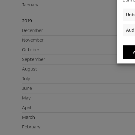
January
Unbe
2019
Audi
December
November
October
A
September
August
July
June
May
April
March
February