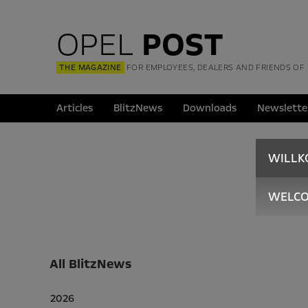
OPEL
POST
THE MAGAZINE
FOR EMPLOYEES, DEALERS AND FRIENDS OF
Articles
BlitzNews
Downloads
Newslette
WILL
WELC
All BlitzNews
2026