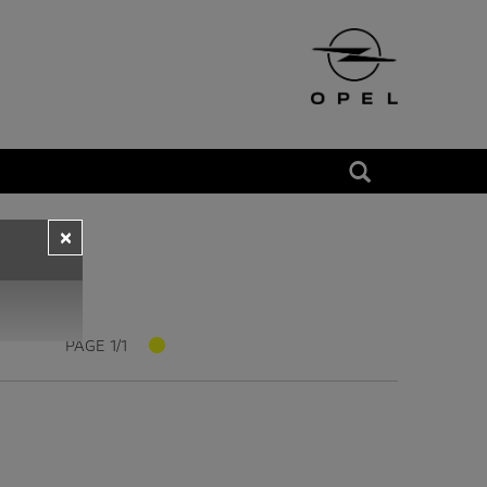
×
PAGE 1/1