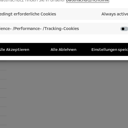
Six cars produced between the two world wars embarked in 
dingt erforderliche Cookies
Always activ
with a 2,000 km adventure.
ence- /Performance- /Tracking-Cookies
lle Akzeptieren
Alle Ablehnen
Einstellungen spei