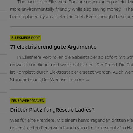
The forklifts in Ellesmere Port are now running on electrici
more environmentally friendly while also saving money. Tha
been replaced by an all-electric fleet. Even though these are
ELLESMERE PORT
71 elektrisierend gute Argumente
In Ellesmere Port rollen die Gabelstapler ab sofort mit Str
umweltfreundlicher und wirtschaftlicher. Der Grund: Die Gabe
ist komplett durch Elektrostapler ersetzt worden. Auch we
Standard sind: „Der Wechsel in
more
→
FEUERWEHRFRAUEN
Dritter Platz für „Rescue Ladies“
Was für eine Premiere! Mit einem hervorragenden dritten Pla
unterstützten Feuerwehrfrauen von der „Interschutz“ in Ha