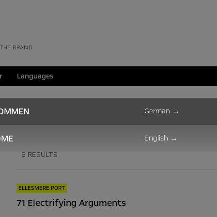
 THE BRAND
r
Languages
BlitzNews
KOMMEN
German
→
OME
English
→
5 RESULTS
ELLESMERE PORT
71 Electrifying Arguments