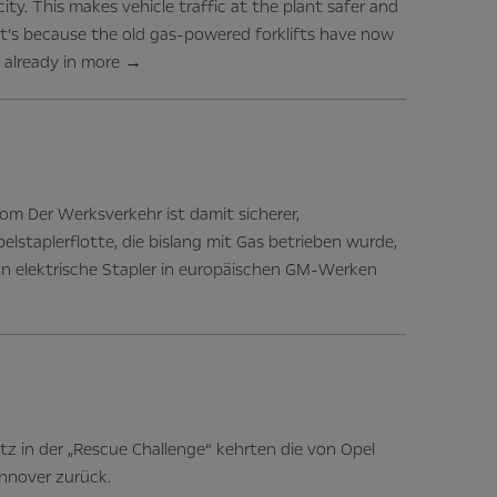
ty. This makes vehicle traffic at the plant safer and
t’s because the old gas-powered forklifts have now
 already in
more
→
om Der Werksverkehr ist damit sicherer,
lstaplerflotte, die bislang mit Gas betrieben wurde,
nn elektrische Stapler in europäischen GM-Werken
tz in der „Rescue Challenge“ kehrten die von Opel
nnover zurück.