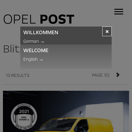
OPEL
POST
×
WILLKOMMEN
German
→
BlitzNews
WELCOME
English
→
PAGE 1/2
13 RESULTS