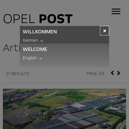
OPEL
POST
×
WILLKOMMEN
German
→
Articles
WELCOME
English
→
PAGE 2/3
27 RESULTS