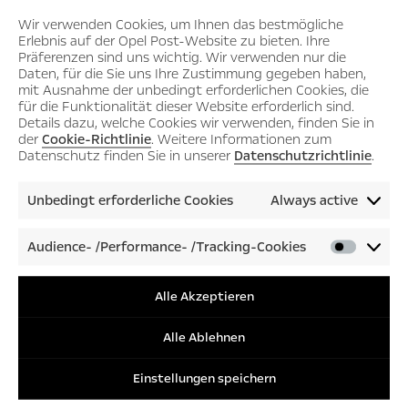
The book “Lost Tracks” is a must-read for more than just race
Wir verwenden Cookies, um Ihnen das bestmögliche
Erlebnis auf der Opel Post-Website zu bieten. Ihre
track fans
Präferenzen sind uns wichtig. Wir verwenden nur die
Daten, für die Sie uns Ihre Zustimmung gegeben haben,
mit Ausnahme der unbedingt erforderlichen Cookies, die
All Articles
für die Funktionalität dieser Website erforderlich sind.
Details dazu, welche Cookies wir verwenden, finden Sie in
der
Cookie-Richtlinie
. Weitere Informationen zum
2026
Datenschutz finden Sie in unserer
Datenschutzrichtlinie
.
July
Unbedingt erforderliche Cookies
Always active
June
May
Audience- /Performance- /Tracking-Cookies
Audienc
April
/Perfor
/Tracki
March
Alle Akzeptieren
Cookies
February
Alle Ablehnen
January
Einstellungen speichern
2025