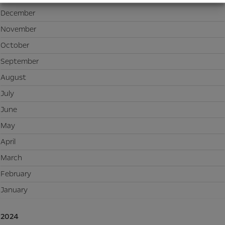
December
November
October
September
August
July
June
May
April
March
February
January
2024