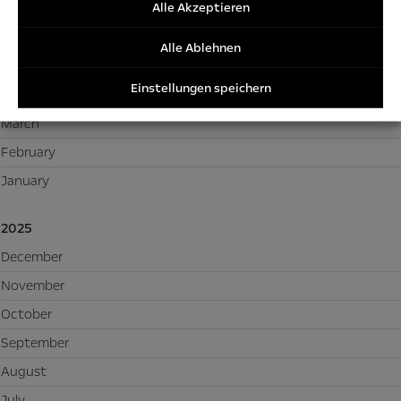
/Tracki
Alle Akzeptieren
July
Cookies
June
Alle Ablehnen
May
Einstellungen speichern
April
March
February
January
2025
December
November
October
September
August
July