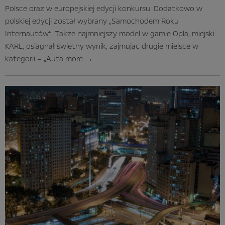
Polsce oraz w europejskiej edycji konkursu. Dodatkowo w
polskiej edycji został wybrany „Samochodem Roku
Internautów”. Także najmniejszy model w gamie Opla, miejski
KARL, osiągnął świetny wynik, zajmując drugie miejsce w
kategorii – „Auta
more
→