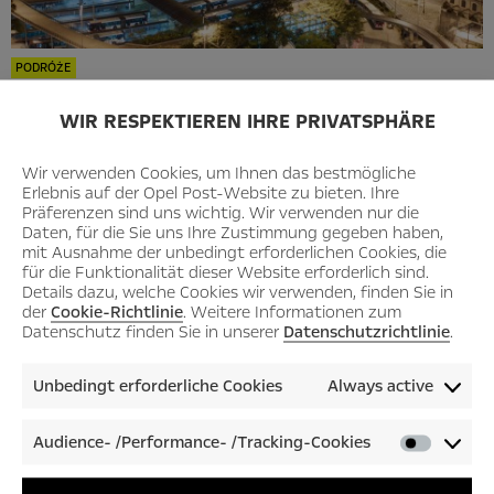
PODRÓŻE
UCZYMY BRAZYLIĘ!
WIR RESPEKTIEREN IHRE PRIVATSPHÄRE
São Paulo jest najbogatszym stanem Brazylii, położonym w
południowo-wschodniej części kraju, ma największą liczbę
Wir verwenden Cookies, um Ihnen das bestmögliche
Erlebnis auf der Opel Post-Website zu bieten. Ihre
mieszkańców (prawie 44 mln!) oraz najlepiej rozwinięte
Präferenzen sind uns wichtig. Wir verwenden nur die
przemysł i gospodarkę w kraju. Miasto o tej samej nazwie –
Daten, für die Sie uns Ihre Zustimmung gegeben haben,
stołeczne São Paulo – ma 11,8 mln mieszkańców. Co warto w
mit Ausnahme der unbedingt erforderlichen Cookies, die
für die Funktionalität dieser Website erforderlich sind.
tym gigantycznym mieście zobaczyć? – Avenida Paulista
Details dazu, welche Cookies wir verwenden, finden Sie in
more
→
der
Cookie-Richtlinie
. Weitere Informationen zum
Datenschutz finden Sie in unserer
Datenschutzrichtlinie
.
All Articles
Unbedingt erforderliche Cookies
Always active
2026
Audience- /Performance- /Tracking-Cookies
Audienc
August
/Perfor