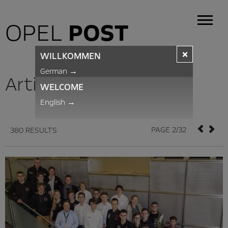
OPEL
POST
×
WILLKOMMEN
German
→
Articles
WELCOME
English
→
PAGE 2/32
380 RESULTS